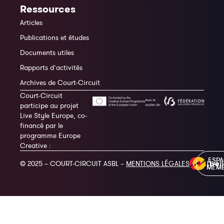
Ressources
Articles
Publications et études
Documents utiles
Rapports d’activités
Archives de Court-Circuit
Court-Circuit
participe au projet
Live Style Europe, co-
financé par le
programme Europe
Creative :
ESP
© 2025 – COURT-CIRCUIT ASBL –
MENTIONS LÉGALES
MEM