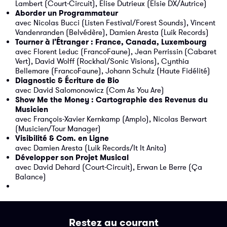
Lambert (Court-Circuit), Elise Dutrieux (Elsie DX/Autrice)
Aborder un Programmateur
avec Nicolas Bucci (Listen Festival/Forest Sounds), Vincent
Vandenranden (Belvédère), Damien Aresta (Luik Records)
Tourner à l’Étranger : France, Canada, Luxembourg
avec Florent Leduc (FrancoFaune), Jean Perrissin (Cabaret
Vert), David Wolff (Rockhal/Sonic Visions), Cynthia
Bellemare (FrancoFaune), Johann Schulz (Haute Fidélité)
Diagnostic & Écriture de Bio
avec David Salomonowicz (Com As You Are)
Show Me the Money : Cartographie des Revenus du
Musicien
avec François-Xavier Kernkamp (Amplo), Nicolas Berwart
(Musicien/Tour Manager)
Visibilité & Com. en Ligne
avec Damien Aresta (Luik Records/It It Anita)
Développer son Projet Musical
avec David Dehard (Court-Circuit), Erwan Le Berre (Ça
Balance)
Restez au courant