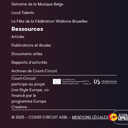
Semaine de la Musique Belge
Local Talents
La Fête de la Fédération Wallonie Bruxelles
Ressources
Articles
Publications et études
Documents utiles
Rapports d’activités
Archives de Court-Circuit
Court-Circuit
participe au projet
Live Style Europe, co-
financé par le
programme Europe
Creative :
ESP
© 2025 – COURT-CIRCUIT ASBL –
MENTIONS LÉGALES
MEM