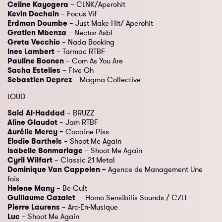
Celine Kayogera
– CLNK/Aperohit
Kevin Dochain
– Focus Vif
Erdman Doumbe
– Just Make Hit/ Aperohit
Gratien Mbenza
– Nectar Asbl
Greta Vecchio
– Nada Booking
Ines Lambert
– Tarmac RTBF
Pauline Boonen
– Com As You Are
Sacha Estelles
– Five Oh
Sebastien Deprez
– Magma Collective
LOUD
Said Al-Haddad
– BRUZZ
Aline Glaudot
– Jam RTBF
Aurélie Mercy –
Cocaine Piss
Elodie Barthels
– Shoot Me Again
Isabelle Bonmariage
– Shoot Me Again
Cyril Wilfart
– Classic 21 Metal
Dominique Van Cappelen –
Agence de Management Une
fois
Helene Many
– Be Cult
Guillaume Cazalet
– Homo Sensibilis Sounds / CZLT
Pierre Laurens
– Arc-En-Musique
Luc
– Shoot Me Again