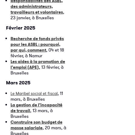
Responsabilités des ASBL,
des administrateurs,
,
travailleurs et volontaires
23 janvier, à Bruxelles
Février 2025
Recherche de fonds privés
pour les ASBL : pourquoi,
, 04 et 18
par qui, comment
février, à Namur
Les aides à la promotion de
, 13 février, à
l’emploi (APE)
Bruxelles
Mars 2025
, 11
Le Maribel social et fiscal
mars, à Bruxelles
La gestion de l’incapacité
, 13 mars, à
de travail
Bruxelles
Construire son budget de
, 20 mars, à
masse salariale
Bruxelles