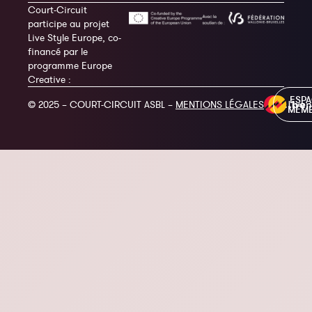
Court-Circuit
participe au projet
Live Style Europe, co-
financé par le
programme Europe
Creative :
ESP
© 2025 – COURT-CIRCUIT ASBL –
MENTIONS LÉGALES
MEM