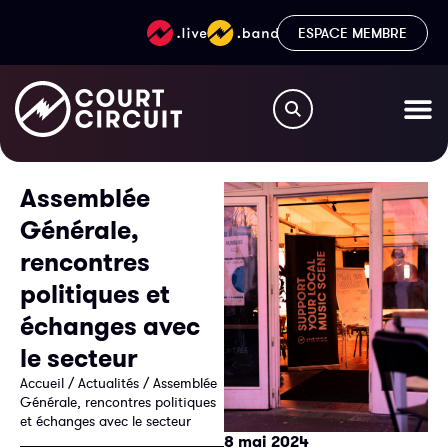
ESPACE MEMBRE
Assemblée
Générale,
rencontres
politiques et
échanges avec
le secteur
Accueil
/
Actualités
/
Assemblée
Générale, rencontres politiques
et échanges avec le secteur
8 mai 2024