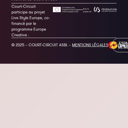
Court-Circuit
participe au projet
Live Style Europe, co-
financé par le
programme Europe
Creative :
ESP
© 2025 – COURT-CIRCUIT ASBL –
MENTIONS LÉGALES
MEM