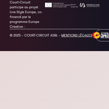
Court-Circuit
participe au projet
Live Style Europe, co-
financé par le
programme Europe
Creative :
ESP
© 2025 – COURT-CIRCUIT ASBL –
MENTIONS LÉGALES
MEM