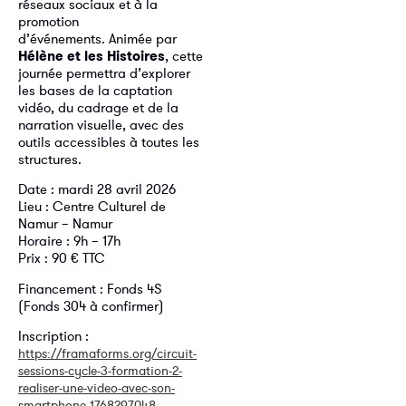
réseaux sociaux et à la
promotion
d’événements. Animée par
Hélène et les Histoires
, cette
journée permettra d’explorer
les bases de la captation
vidéo, du cadrage et de la
narration visuelle, avec des
outils accessibles à toutes les
structures.
Date : mardi 28 avril 2026
Lieu : Centre Culturel de
Namur – Namur
Horaire : 9h – 17h
Prix : 90 € TTC
Financement : Fonds 4S
(Fonds 304 à confirmer)
Inscription :
https://framaforms.org/circuit-
sessions-cycle-3-formation-2-
realiser-une-video-avec-son-
smartphone-1768297048