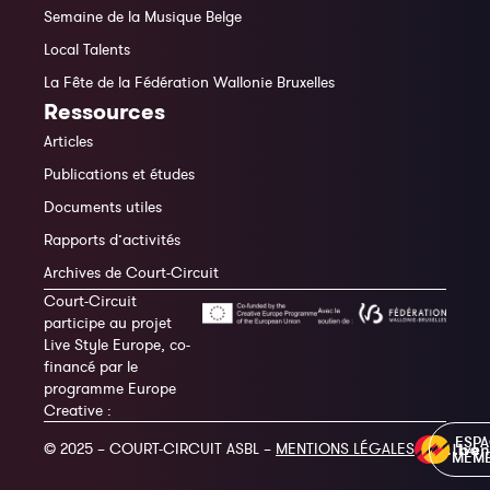
Semaine de la Musique Belge
Local Talents
La Fête de la Fédération Wallonie Bruxelles
Ressources
Articles
Publications et études
Documents utiles
Rapports d’activités
Archives de Court-Circuit
Court-Circuit
participe au projet
Live Style Europe, co-
financé par le
programme Europe
Creative :
ESP
© 2025 – COURT-CIRCUIT ASBL –
MENTIONS LÉGALES
MEM