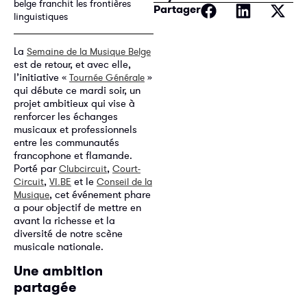
belge franchit les frontières
Partager
linguistiques
La
Semaine de la Musique Belge
est de retour, et avec elle,
l’initiative «
»
Tournée Générale
qui débute ce mardi soir, un
projet ambitieux qui vise à
renforcer les échanges
musicaux et professionnels
entre les communautés
francophone et flamande.
Porté par
,
Clubcircuit
Court-
,
et le
Circuit
VI.BE
Conseil de la
, cet événement phare
Musique
a pour objectif de mettre en
avant la richesse et la
diversité de notre scène
musicale nationale.
Une ambition
partagée