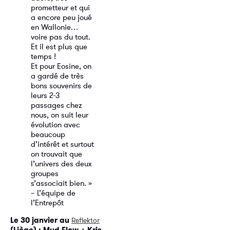
prometteur et qui
a encore peu joué
en Wallonie…
voire pas du tout.
Et il est plus que
temps !
Et pour Eosine, on
a gardé de très
bons souvenirs de
leurs 2-3
passages chez
nous, on suit leur
évolution avec
beaucoup
d’intérêt et surtout
on trouvait que
l’univers des deux
groupes
s’associait bien. »
– L’équipe de
l’Entrepôt
Le 30 janvier au
Reflektor
(Liège) : Mud Flow + Kris