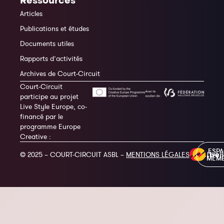
Ressources
Articles
Publications et études
Documents utiles
Rapports d’activités
Archives de Court-Circuit
Court-Circuit
participe au projet
Live Style Europe, co-
financé par le
programme Europe
Creative :
ESP
© 2025 – COURT-CIRCUIT ASBL –
MENTIONS LÉGALES
MEM