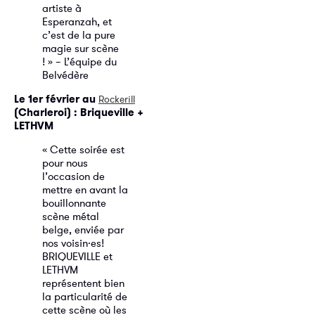
artiste à
Esperanzah, et
c’est de la pure
magie sur scène
! » – L’équipe du
Belvédère
Le 1er février au
Rockerill
(Charleroi) : Briqueville +
LETHVM
« Cette soirée est
pour nous
l’occasion de
mettre en avant la
bouillonnante
scène métal
belge, enviée par
nos voisin·es!
BRIQUEVILLE et
LETHVM
représentent bien
la particularité de
cette scène où les