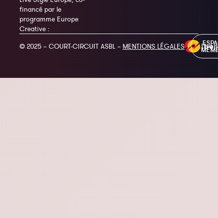
financé par le
programme Europe
Creative :
ESP
© 2025 – COURT-CIRCUIT ASBL –
MENTIONS LÉGALES
MEM