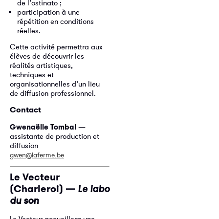
de l’ostinato ;
participation à une
répétition en conditions
réelles.
Cette activité permettra aux
élèves de découvrir les
réalités artistiques,
techniques et
organisationnelles d’un lieu
de diffusion professionnel.
Contact
Gwenaëlle Tombal
—
assistante de production et
diffusion
gwen@laferme.be
Le Vecteur
(Charleroi) —
Le labo
du son
Le Vecteur accueillera une