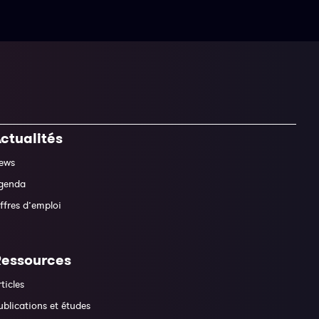
ctualités
ews
genda
ffres d’emploi
Ressources
rticles
ublications et études