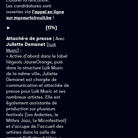
Les candidatures sont
ouvertes via
l’appel en ligne
!
sur mycourtcircuit.be
►
(17h)
MERCREDI 11/03
Attaché·e de presse
| Avec
Juliette Demanet
(
Luik
) :
Music
« Active d’abord dans le label
liégeois JauneOrange, puis
dans la structure Luik Music
de la même ville, Juliette
Demanet est chargée de
communication et attachée de
presse pour Luik Music et ses
nombreux artistes. Elle est
également assistante de
production sur plusieurs
festivals (Les Ardentes, le
Mithra Jazz, Le Microfestival)
et s’occupe de l’accueil des
artistes dans la salle de
concert Reflektor à Liège. »