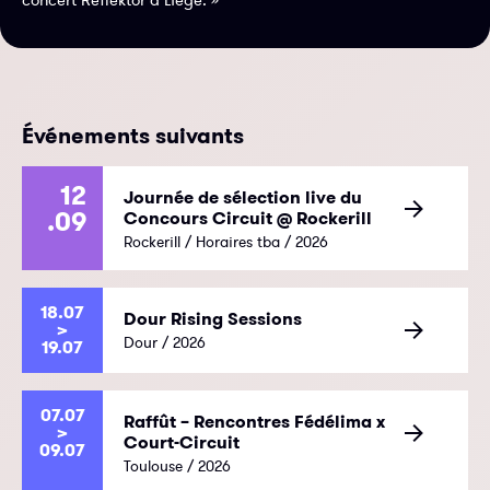
Événements suivants
12
Journée de sélection live du
.09
Concours Circuit @ Rockerill
Rockerill / Horaires tba / 2026
18.07
Dour Rising Sessions
>
Dour / 2026
19.07
07.07
Raffût – Rencontres Fédélima x
>
Court-Circuit
09.07
Toulouse / 2026