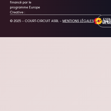
financé par le
programme Europe
Creative :
ESP
© 2025 – COURT-CIRCUIT ASBL –
MENTIONS LÉGALES
MEM