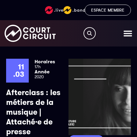
ESPACE MEMBRE
Horaires
11
17h
Année
.03
2020
Afterclass : les
métiers de la
musique |
Attaché·e de
presse