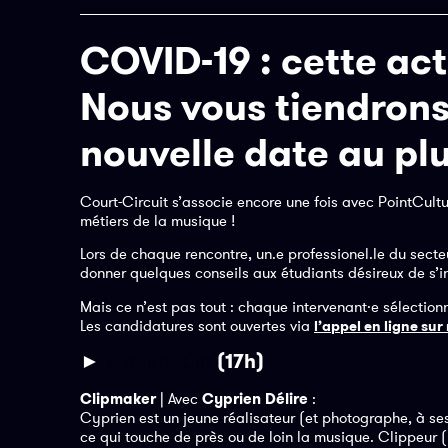
COVID-19 : cette act
Nous vous tiendrons
nouvelle date au plu
Court-Circuit s’associe encore une fois avec PointCult
métiers de la musique !
Lors de chaque rencontre, un.e professionel.le du secteu
donner quelques conseils aux étudiants désireux de s’i
Mais ce n’est pas tout : chaque intervenant·e sélectionn
Les candidatures sont ouvertes via
l’appel en ligne sur
►
(17h)
MERCREDI 18/03
Clipmaker
| Avec
Cyprien Délire
:
Cyprien est un jeune réalisateur (et photographe, à ses 
ce qui touche de près ou de loin la musique. Clippeur