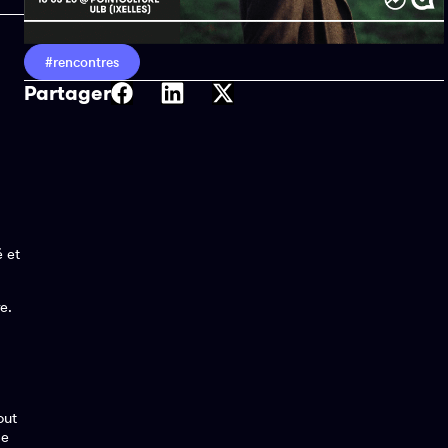
#rencontres
Partager
é et
e.
out
de