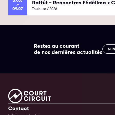
07.07
Raffût – Rencontres Fédélima x C
>
09.07
Toulouse / 2026
Restez au courant
M’I
de nos dernières actualités
Contact