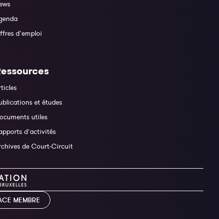
ews
genda
ffres d’emploi
Ressources
rticles
ublications et études
ocuments utiles
apports d’activités
rchives de Court-Circuit
ACE MEMBRE