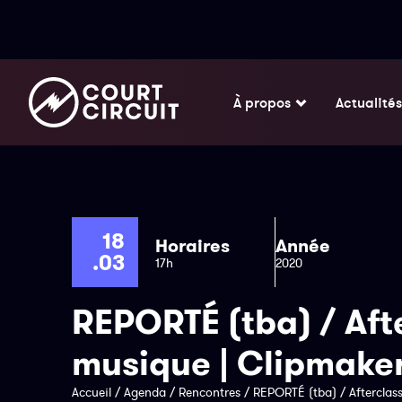
À propos
Actualités
18
Horaires
Année
.03
17h
2020
REPORTÉ (tba) / Afte
musique | Clipmake
Accueil
/
Agenda
/
Rencontres
/
REPORTÉ (tba) / Afterclass