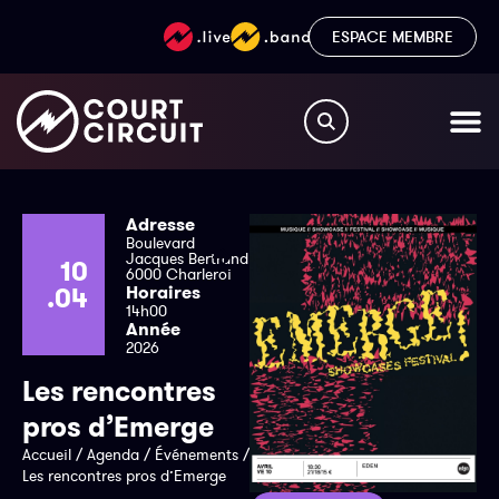
ESPACE MEMBRE
Adresse
Boulevard
Jacques Bertrand
10
6000 Charleroi
.04
Horaires
14h00
Année
2026
Les rencontres
pros d’Emerge
Accueil
/
Agenda
/
Événements
/
Les rencontres pros d’Emerge