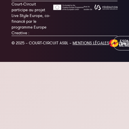
Court-Circuit
participe au projet
Live Style Europe, co-
financé par le
programme Europe
Creative :
ESP
© 2025 – COURT-CIRCUIT ASBL –
MENTIONS LÉGALES
MEM