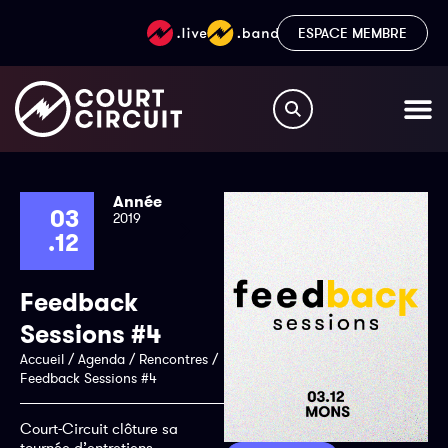
ESPACE MEMBRE
Année
03
2019
.12
Feedback
Sessions #4
Accueil
/
Agenda
/
Rencontres
/
Feedback Sessions #4
Court-Circuit clôture sa
tournée d’entretiens