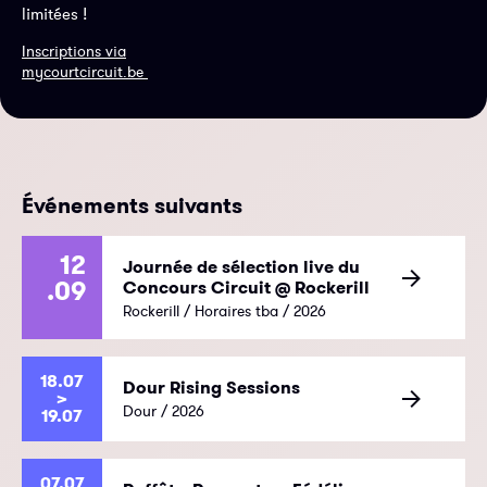
limitées !
Inscriptions via
mycourtcircuit.be
Événements suivants
12
Journée de sélection live du
.09
Concours Circuit @ Rockerill
Rockerill / Horaires tba / 2026
18.07
Dour Rising Sessions
>
Dour / 2026
19.07
07.07