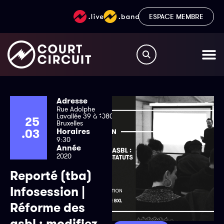
ESPACE MEMBRE
Adresse
Rue Adolphe
Lavallée 39 à 1080
25
Bruxelles
.03
Horaires
9:30
Année
2020
Reporté (tba)
Infosession |
Réforme des
asbl : modifiez