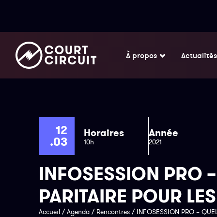
À propos
Actualités
12
Horaires
Année
.03
10h
2021
INFOSESSION PRO 
PARITAIRE POUR LE
Accueil
/
Agenda
/
Rencontres
/
INFOSESSION PRO – QUEL