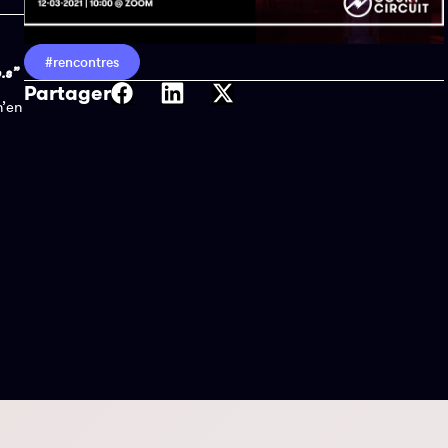
#rencontres
.s”
Partager
n’en
s