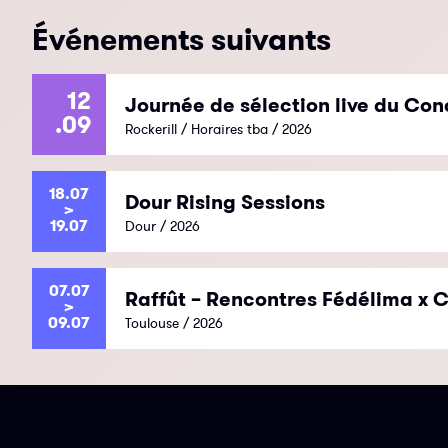
Événements suivants
12
Journée de sélection live du Con
.09
Rockerill / Horaires tba / 2026
18.07
Dour Rising Sessions
>
19.07
Dour / 2026
07.07
Raffût – Rencontres Fédélima x C
>
09.07
Toulouse / 2026