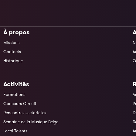
À propos
A
Missions
N
Contacts
A
Historique
O
Activités
Formations
A
Concours Circuit
P
Rencontres sectorielles
D
Semaine de la Musique Belge
R
Local Talents
A