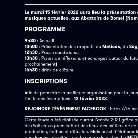
Le mardi 15 février 2022 aura lieu la présentation 
musiques actuelles, aux Abattoirs de Bomel (Nam
PROGRAMME
9h30
: Accueil
10h00
: Présentation des rapports du
Metices
, du
Seg
12h30
: Pause sandwiches
13h30
: Pistes de réflexions et échanges autour du futur
prochainement)
16h30
: drink de clôture
INSCRIPTIONS
Afin de permettre la meilleure organisation pour la jou
Limite des inscriptions :
12 février 2022
.
REJOINDRE L’ÉVÉNEMENT FACEBOOK
: https://fb.m
Cette étude a été réalisée durant l’année 2021 grâce 
de réaliser un premier état des lieux des métiers de ce
production, édition et diffusion. Mais aussi d’élaborer
aux données récoltées par le centre de recherche
MET