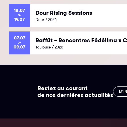
18.07
Dour Rising Sessions
>
19.07
Dour / 2026
07.07
Raffût – Rencontres Fédélima x C
>
09.07
Toulouse / 2026
Restez au courant
M’I
de nos dernières actualités