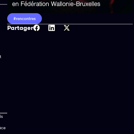
#rencontres
Partager
t
is
âce