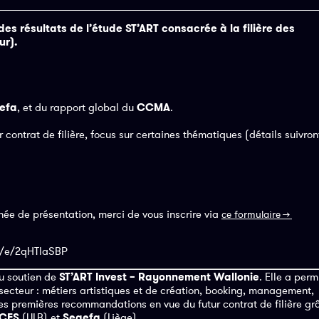
des résultats de l’étude ST’ART consacrée à la filière des
ur).
efa
, et du rapport global du
CCMA
.
 contrat de filière, focus sur certaines thématiques (détails suivron
rnée de présentation, merci de vous inscrire via
ce formulaire →
e/e/2qHTlaSBP
au soutien de
ST’ART Invest – Rayonnement Wallonie
. Elle a perm
 secteur : métiers artistiques et de création, booking, management,
 les premières recommandations en vue du futur contrat de filière gr
ICES
(ULB) et
Segefa
(Liège).