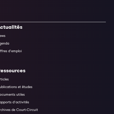
ctualités
ews
genda
ffres d’emploi
Ressources
rticles
ublications et études
ocuments utiles
apports d’activités
rchives de Court-Circuit