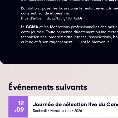
L’ambition : poser les bases pour le renforcement du s
cohérent, solide et pérenne.
Plus d’infos :
https://bit.ly/3GrXpb4
Le
CCMA
et les fédérations professionnelles des méti
cette journée. Toute personne directement ou indirecte
technicien·nes, programmateur·trices, associations, boo
culture et à son rayonnement, …) est la bienvenue !
Événements suivants
12
Journée de sélection live du Con
.09
Rockerill / Horaires tba / 2026