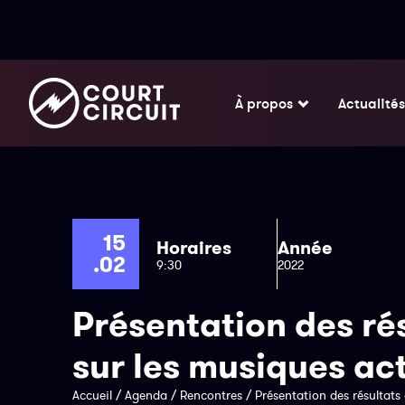
À propos
Actualités
15
Horaires
Année
.02
9:30
2022
Présentation des rés
sur les musiques ac
Accueil
/
Agenda
/
Rencontres
/
Présentation des résultats 