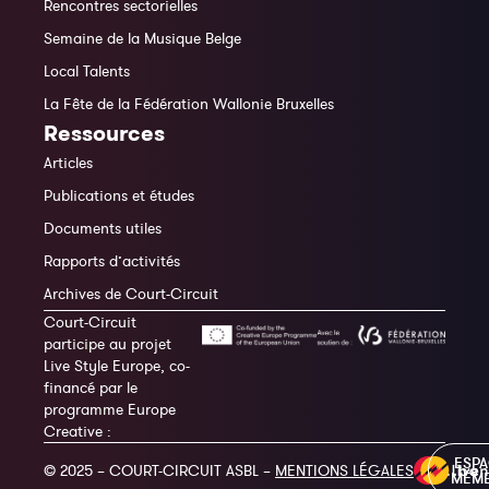
Rencontres sectorielles
Semaine de la Musique Belge
Local Talents
La Fête de la Fédération Wallonie Bruxelles
Ressources
Articles
Publications et études
Documents utiles
Rapports d’activités
Archives de Court-Circuit
Court-Circuit
participe au projet
Live Style Europe, co-
financé par le
programme Europe
Creative :
ESP
© 2025 – COURT-CIRCUIT ASBL –
MENTIONS LÉGALES
MEM