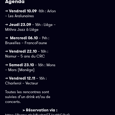
Agenda
>> Vendredi 10.09
-16h : Arlon
– Les Aralunaires
>> Jeudi 23.09
– 16h : Liège –
Mithra Jazz à Liège
>>
Mercredi 06.10
– 14h :
Bruxelles – FrancoFaune
>>
Vendredi 22.10
– 16h :
Namur – 5 ans du CRC
>> Samedi 23.10
– 16h : Mons
– Mars (Manège)
>>
Vendredi 12.11
– 16h :
Charleroi – Vecteur
Toutes les rencontres sont
suivies d’un drink et/ou de
concerts.
> Réservation via :
https://forms.gle/e5vehmFTJoaHiG9w9