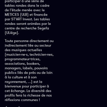
participer à une série de
tables rondes dans le cadre
de l’étude menée avec le
METICES (ULB) et financée
par ST’ART Invest. Les tables
rondes seront animées par le
centre de recherche Segefa
(ULiège).
Toute personne directement ou
indirectement liée au secteur
des musiques actuelles
(musicien·ne·s, technicien·nes,
programmateur·trices,
associations, bookers,
managers, labels, pouvoirs
publics liés de près ou de loin
à la culture et à son
rayonnement, …) est la
bienvenue pour participer à
cet échange. La diversité des
profils fera la richesse de nos
réflexions communes !