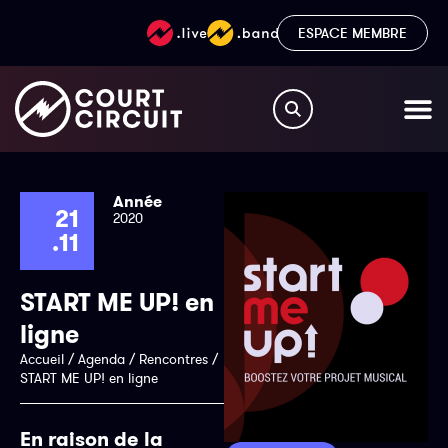
ESPACE MEMBRE
Année
21
2020
.11
START ME UP! en
ligne
Accueil
/
Agenda
/
Rencontres
/
START ME UP! en ligne
En raison de la