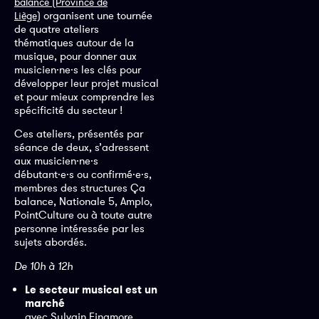
balance (Province de
organisent une tournée
Liège)
de quatre ateliers
thématiques autour de la
musique, pour donner aux
musicien·ne·s les clés pour
développer leur projet musical
et pour mieux comprendre les
spécificité du secteur !
Ces ateliers, présentés par
séance de deux, s’adressent
aux musicien·ne·s
débutant·e·s ou confirmé·e·s,
membres des structures Ça
balance, Nationale 5, Amplo,
PointCulture ou à toute autre
personne intéressée par les
sujets abordés.
De 10h à 12h
Le secteur musical est un
marché
avec Sylvain Finamore