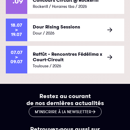
.09
Concours Circuit @ Rockerill
Rockerill / Horaires tba / 2026
18.07
Dour Rising Sessions
>
Dour / 2026
19.07
07.07
Raffût – Rencontres Fédélima x
>
Court-Circuit
09.07
Toulouse / 2026
Restez au courant
de nos dernières actualités
M’INSCRIRE À LA NEWSLETTER
Retrouvez-nous aussi sur