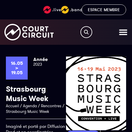
ESPACE MEMBRE
Année
16.05
2023
>
19.05
Strasbourg
Music Week
Accueil
/
Agenda
/
Rencontres
/
Strasbourg Music Week
Imaginé et porté par Diffusion
Prod et sa coordinatrice