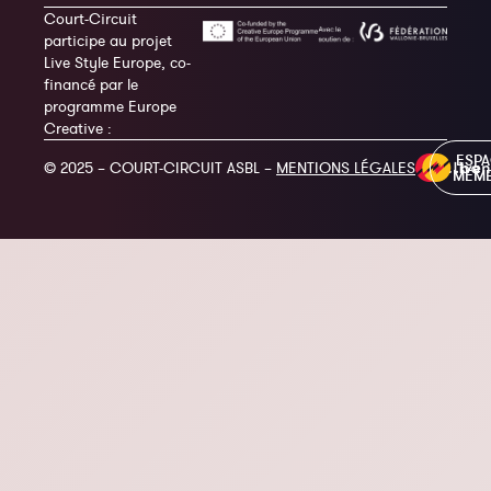
Court-Circuit
participe au projet
Live Style Europe, co-
financé par le
programme Europe
Creative :
ESP
© 2025 – COURT-CIRCUIT ASBL –
MENTIONS LÉGALES
MEM