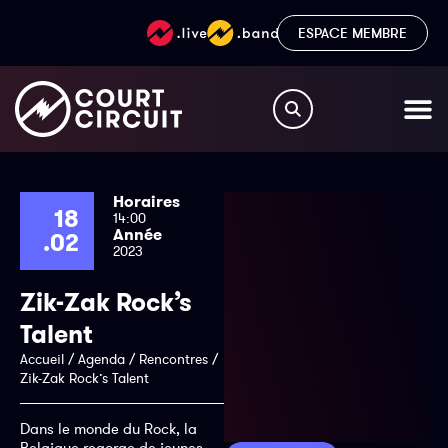
ESPACE MEMBRE
Horaires
18
14:00
Année
.02
2023
Zik-Zak Rock’s
Talent
Accueil
/
Agenda
/
Rencontres
/
Zik-Zak Rock’s Talent
Dans le monde du Rock, la
Belgique regorge de jeunes