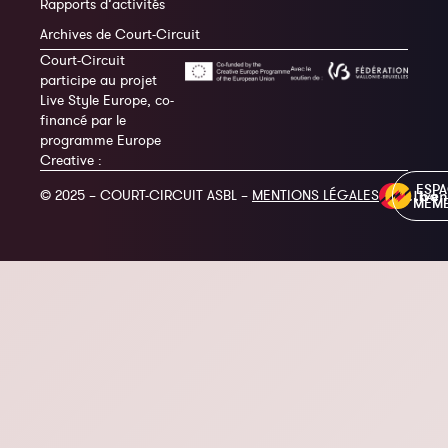
Rapports d’activités
Archives de Court-Circuit
Court-Circuit
participe au projet
Live Style Europe, co-
financé par le
programme Europe
Creative :
ESP
© 2025 – COURT-CIRCUIT ASBL –
MENTIONS LÉGALES
MEM