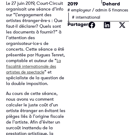
Le 27 juin 2019, Court-Circuit
2019
Dehard
organisait une séance d’info
# employeur / admin & finances
|
sur “L’engagement des
# international
artistes étranger·ère·s : Que
Partager
faut-il déclarer? Quels sont
les documents à fournir?” à
l’attention des
organisateur·ice·s de
concerts. Cette séance a été
présentée par Hugues Tenret,
comptable et auteur de “
La
fiscalité internationale des
” et
artistes de spectacle
spécialiste de la question de
la double imposition.
Au cours de cette séance,
nous avons vu comment
calculer le juste coût d’un
artiste étranger en évitant les
pièges liés à l’origine fiscale
de l’artiste. Afin d’éviter un
surcoût inattendu de la
prestation artistique, la