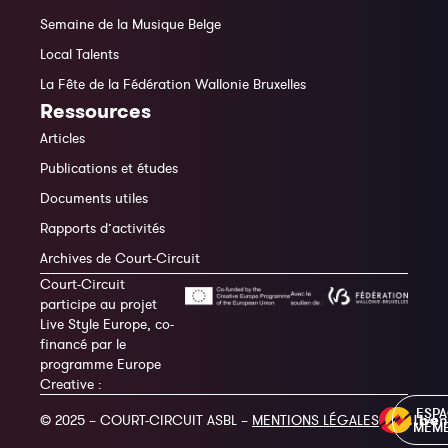
Semaine de la Musique Belge
Local Talents
La Fête de la Fédération Wallonie Bruxelles
Ressources
Articles
Publications et études
Documents utiles
Rapports d’activités
Archives de Court-Circuit
Court-Circuit
participe au projet
Live Style Europe, co-
financé par le
programme Europe
Creative :
ESP
© 2025 – COURT-CIRCUIT ASBL –
MENTIONS LÉGALES
MEM