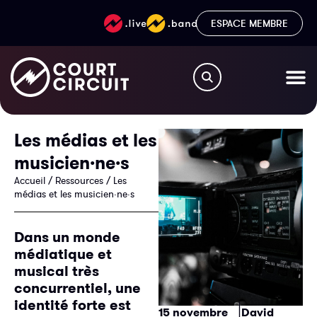
ESPACE MEMBRE
Les médias et les
musicien·ne·s
Accueil
/
Ressources
/
Les
médias et les musicien·ne·s
Dans un monde
médiatique et
musical très
concurrentiel, une
identité forte est
|
15 novembre
David