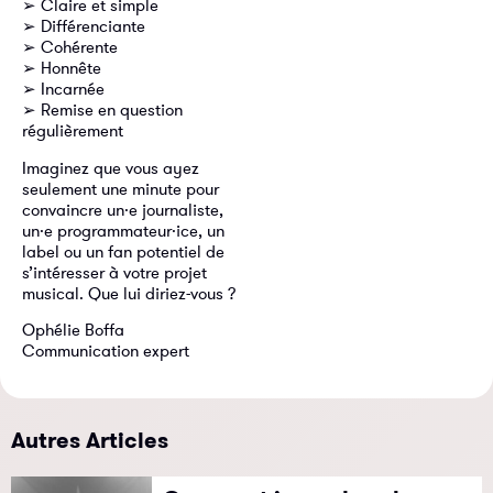
➢ Claire et simple
➢ Différenciante
➢ Cohérente
➢ Honnête
➢ Incarnée
➢ Remise en question
régulièrement
Imaginez que vous ayez
seulement une minute pour
convaincre un·e journaliste,
un·e programmateur·ice, un
label ou un fan potentiel de
s’intéresser à votre projet
musical. Que lui diriez-vous ?
Ophélie Boffa
Communication expert
Autres Articles