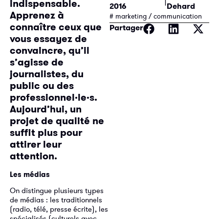
indispensable.
2016
Dehard
Apprenez à
# marketing / communication
connaître ceux que
Partager
vous essayez de
convaincre, qu’il
s’agisse de
journalistes, du
public ou des
professionnel·le·s.
Aujourd’hui, un
projet de qualité ne
suffit plus pour
attirer leur
attention.
Les médias
On distingue plusieurs types
de médias : les traditionnels
(radio, télé, presse écrite), les
spécialisés (culturels avec