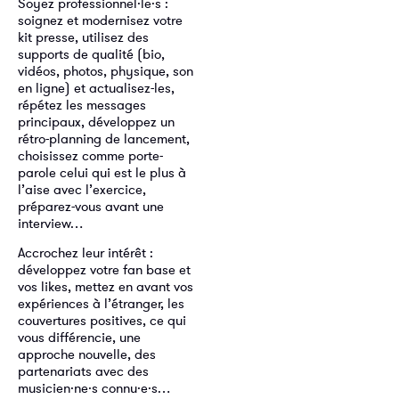
Soyez professionnel·le·s :
soignez et modernisez votre
kit presse, utilisez des
supports de qualité (bio,
vidéos, photos, physique, son
en ligne) et actualisez-les,
répétez les messages
principaux, développez un
rétro-planning de lancement,
choisissez comme porte-
parole celui qui est le plus à
l’aise avec l’exercice,
préparez-vous avant une
interview…
Accrochez leur intérêt :
développez votre fan base et
vos likes, mettez en avant vos
expériences à l’étranger, les
couvertures positives, ce qui
vous différencie, une
approche nouvelle, des
partenariats avec des
musicien·ne·s connu·e·s…