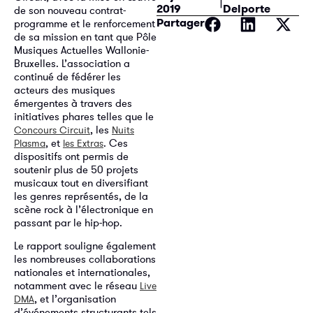
2019
Delporte
de son nouveau contrat-
Partager
programme et le renforcement
de sa mission en tant que Pôle
Musiques Actuelles Wallonie-
Bruxelles. L’association a
continué de fédérer les
acteurs des musiques
émergentes à travers des
initiatives phares telles que le
, les
Concours Circuit
Nuits
, et
. Ces
Plasma
les Extras
dispositifs ont permis de
soutenir plus de 50 projets
musicaux tout en diversifiant
les genres représentés, de la
scène rock à l’électronique en
passant par le hip-hop.
Le rapport souligne également
les nombreuses collaborations
nationales et internationales,
notamment avec le réseau
Live
, et l’organisation
DMA
d’événements structurants tels