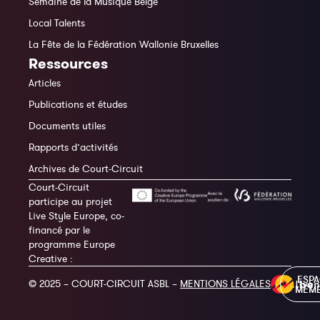
Semaine de la Musique Belge
Local Talents
La Fête de la Fédération Wallonie Bruxelles
Ressources
Articles
Publications et études
Documents utiles
Rapports d’activités
Archives de Court-Circuit
Court-Circuit
participe au projet
Live Style Europe, co-
financé par le
programme Europe
Creative :
ESP
© 2025 – COURT-CIRCUIT ASBL –
MENTIONS LÉGALES
MEM