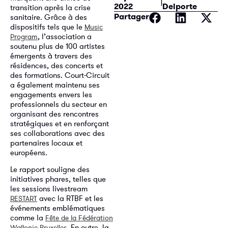
2022
Delporte
transition après la crise
Partager
sanitaire. Grâce à des
dispositifs tels que le
Music
, l’association a
Program
soutenu plus de 100 artistes
émergents à travers des
résidences, des concerts et
des formations. Court-Circuit
a également maintenu ses
engagements envers les
professionnels du secteur en
organisant des rencontres
stratégiques et en renforçant
ses collaborations avec des
partenaires locaux et
européens.
Le rapport souligne des
initiatives phares, telles que
les sessions livestream
avec la RTBF et les
RESTART
événements emblématiques
comme la
Fête de la Fédération
. En outre, la
Wallonie-Bruxelles