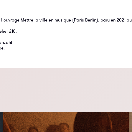
 l’ouvrage Mettre la ville en musique (Paris-Berlin), paru en 2021 a
lier 210.
ranzah!
pe.
s