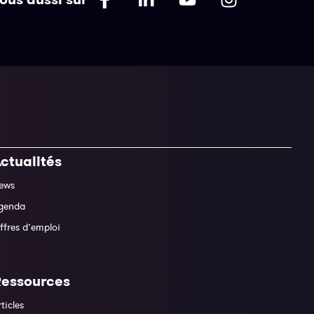
ctualités
ews
genda
ffres d’emploi
Ressources
rticles