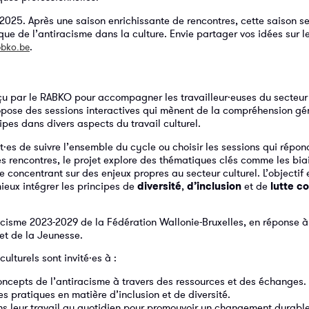
 2025. Après une saison enrichissante de rencontres, cette saison 
e de l’antiracisme dans la culture. Envie partager vos idées sur le
.
bko.be
çu par le RABKO pour accompagner les travailleur·euses du secteur 
opose des sessions interactives qui mènent de la compréhension gé
ipes dans divers aspects du travail culturel.
t·es de suivre l’ensemble du cycle ou choisir les sessions qui répon
ses rencontres, le projet explore des thématiques clés comme les bia
se concentrant sur des enjeux propres au secteur culturel. L’objectif 
ieux intégrer les principes de
diversité
,
d’inclusion
et de
lutte co
racisme 2023-2029 de la Fédération Wallonie-Bruxelles, en réponse à
et de la Jeunesse.
ulturels sont invité·es à :
ncepts de l’antiracisme à travers des ressources et des échanges.
es pratiques en matière d’inclusion et de diversité.
ns leur travail au quotidien pour promouvoir un changement durable