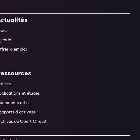
ctualités
ews
genda
ffres d’emploi
Ressources
rticles
ublications et études
ocuments utiles
apports d’activités
rchives de Court-Circuit