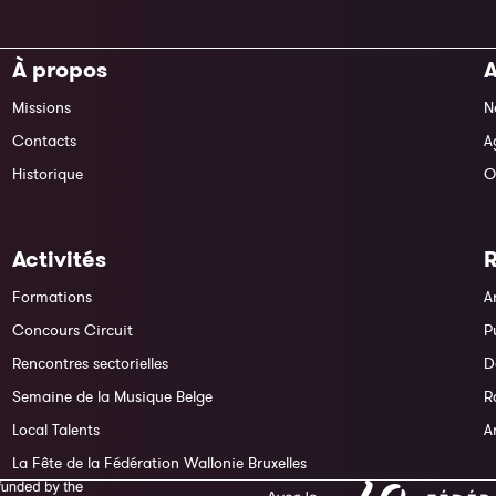
À propos
A
Missions
N
Contacts
A
Historique
O
Activités
Formations
A
Concours Circuit
P
Rencontres sectorielles
D
Semaine de la Musique Belge
R
Local Talents
A
La Fête de la Fédération Wallonie Bruxelles