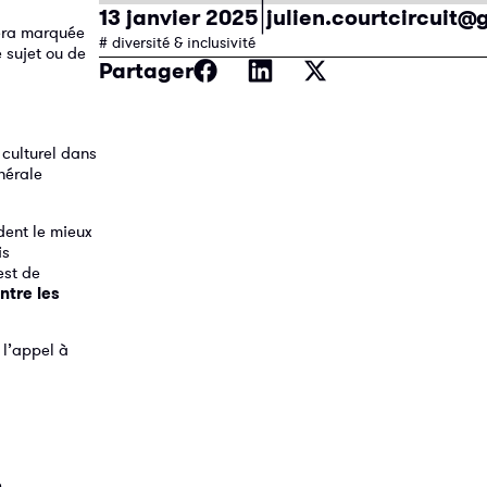
|
13 janvier 2025
julien.courtcircuit
sera marquée
# diversité & inclusivité
 sujet ou de
Partager
culturel dans
nérale
dent le mieux
is
est de
ntre les
 l’appel à
.