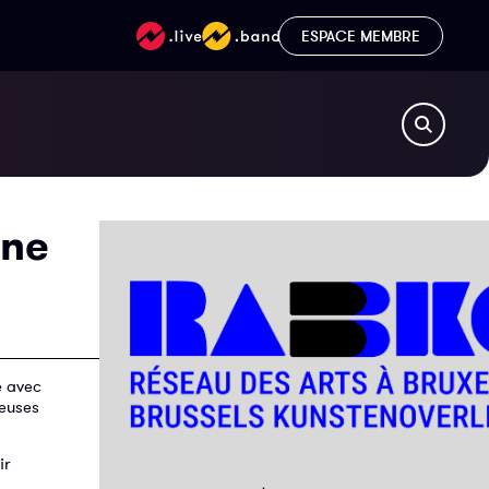
ESPACE MEMBRE
une
é avec
·euses
ir