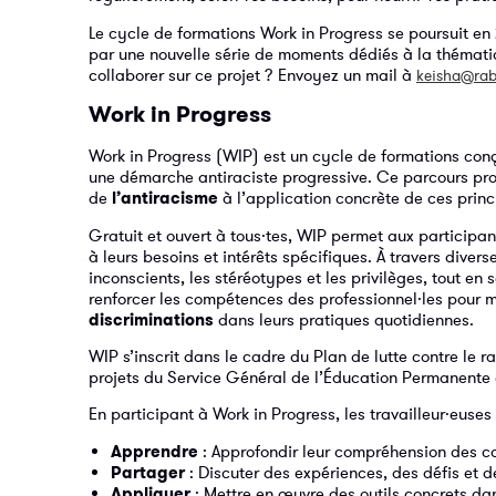
Le cycle de formations Work in Progress se poursuit en
par une nouvelle série de moments dédiés à la thématiqu
collaborer sur ce projet ? Envoyez un mail à
keisha@rab
Work in Progress
Work in Progress (WIP) est un cycle de formations con
une démarche antiraciste progressive. Ce parcours pr
de
l’antiracisme
à l’application concrète de ces princ
Gratuit et ouvert à tous·tes, WIP permet aux participan
à leurs besoins et intérêts spécifiques. À travers diver
inconscients, les stéréotypes et les privilèges, tout en 
renforcer les compétences des professionnel·les pour m
discriminations
dans leurs pratiques quotidiennes.
WIP s’inscrit dans le cadre du Plan de lutte contre le 
projets du Service Général de l’Éducation Permanente 
En participant à Work in Progress, les travailleur·euses c
Apprendre
: Approfondir leur compréhension des co
Partager
: Discuter des expériences, des défis et d
Appliquer
: Mettre en œuvre des outils concrets da