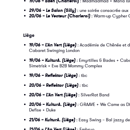
19/06 – Eden (Charleroi)
: Madmadmad + Maria Iska
29/06 – Le Salon (Silly)
: une soirée consacrée aux 
20/06 – Le Vecteur (Charleroi)
: Warm-up Cypher C
Liège
19/06 – L’An Vert (Liège)
: Académie de Chênée et d
Cabaret Swinging London
19/06 – KulturA. (Liège)
: Emyrtilles & Bades + Cab
Simetrisk + Eve B2B Mommy Complex
19/06 – Reflektor (Liège)
: tbc
20/06 – Reflektor (Liège)
: tbc
20/06 – L’An Vert (Liège)
: SilverRat Band
20/06 – KulturA. (Liège)
: GRAAVE + We Came as Dir
Defise + Duke
21/06 – KulturA. (Liège)
: Easy Swing – Bal jazzy de
21/06 – L’An Vert (Liège)
: Embryo