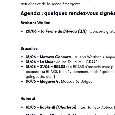
actuelles et de la scène émergente !
Agenda : quelques rendez-vous signé
Brabant Wallon
20/06 – La Ferme du Biéreau (LLN)
: Concerts gratu
Bruxelles
18/06 – Motown Concerts
: Milena Warthon + Anje
18/06 – La Mule
: Jaune Toujours – GRAAF !
18/06 – 21/06 – BRASS
: Le BRASS s’associe avec pl
passera au BRASS, bien évidemment, mais également
guinguette, etc. )
19/06 – Magasin 4
: Massacrés Belges
Hainaut
18/06 – Rockerill (Charleroi)
: Les fameux Apéros In