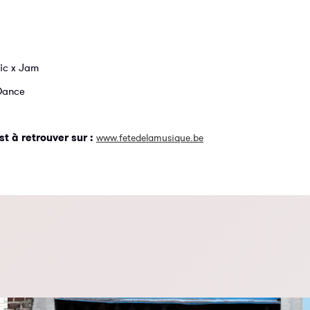
ic x Jam
Dance
t à retrouver sur :
www.fetedelamusique.be