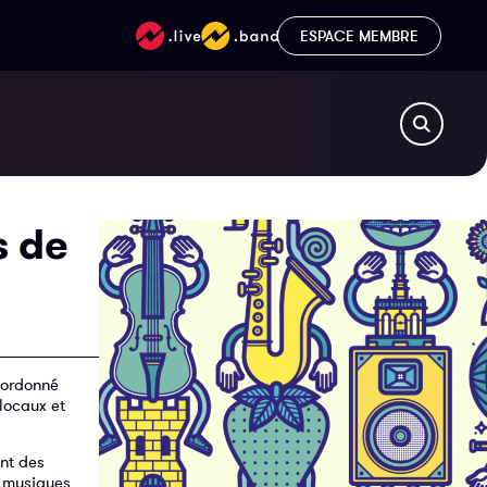
ESPACE MEMBRE
s de
coordonné
 locaux et
nt des
s musiques