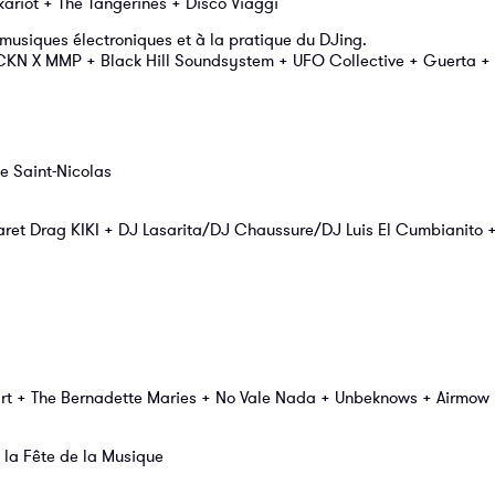
riot + The Tangerines + Disco Viaggi
musiques électroniques et à la pratique du DJing.
KN X MMP + Black Hill Soundsystem + UFO Collective + Guerta + 
e Saint-Nicolas
aret Drag KIKI + DJ Lasarita/DJ Chaussure/DJ Luis El Cumbianito 
t + The Bernadette Maries + No Vale Nada + Unbeknows + Airmow
 la Fête de la Musique