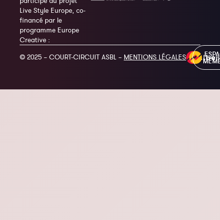
participe au projet
Live Style Europe, co-
financé par le
programme Europe
Creative :
ESP
© 2025 – COURT-CIRCUIT ASBL –
MENTIONS LÉGALES
MEM