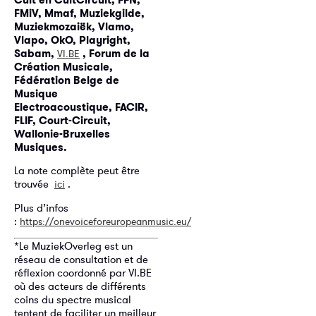
FMiV, Mmaf, Muziekgilde,
Muziekmozaiëk, Vlamo,
Vlapo, OkO, Playright,
Sabam,
, Forum de la
VI.BE
Création Musicale,
Fédération Belge de
Musique
Electroacoustique, FACIR,
FLIF, Court-Circuit,
Wallonie-Bruxelles
Musiques.
La note complète peut être
trouvée
.
ici
Plus d’infos
:
https://onevoiceforeuropeanmusic.eu/
*Le MuziekOverleg est un
réseau de consultation et de
réflexion coordonné par VI.BE
où des acteurs de différents
coins du spectre musical
tentent de faciliter un meilleur