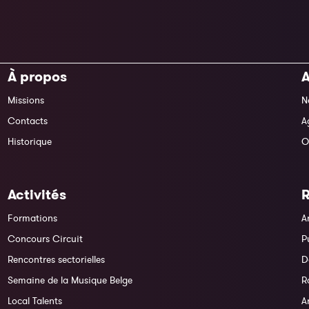
À propos
A
Missions
N
Contacts
A
Historique
O
Activités
Formations
A
Concours Circuit
P
Rencontres sectorielles
D
Semaine de la Musique Belge
R
Local Talents
A