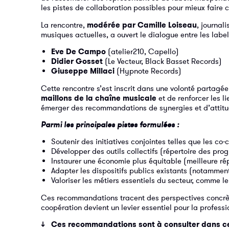
les pistes de collaboration possibles pour mieux faire cir
La rencontre,
modérée par Camille Loiseau
, journal
musiques actuelles, a ouvert le dialogue entre les label
Eve De Campo
(atelier210, Capello)
Didier Gosset
(Le Vecteur, Black Basset Records)
Giuseppe Millaci
(Hypnote Records)
Cette rencontre s’est inscrit dans une volonté partagé
maillons de la chaîne musicale
et de renforcer les li
émerger des recommandations de synergies et d’attitu
Parmi les principales pistes formulées :
Soutenir des initiatives conjointes telles que les co-c
Développer des outils collectifs (répertoire des pro
Instaurer une économie plus équitable (meilleure rép
Adapter les dispositifs publics existants (notamment 
Valoriser les métiers essentiels du secteur, comme l
Ces recommandations tracent des perspectives concr
coopération devient un levier essentiel pour la professio
↓ Ces recommandations sont à consulter dans ce 