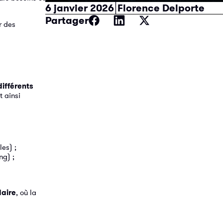
|
6 janvier 2026
Florence Delporte
Partager
r des
différents
t ainsi
es) ;
ng) ;
daire
, où la