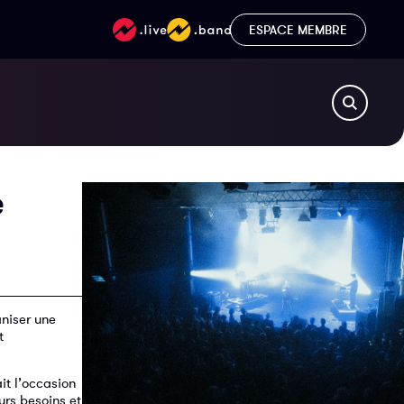
ESPACE MEMBRE
e
aniser une
t
ait l’occasion
urs besoins et