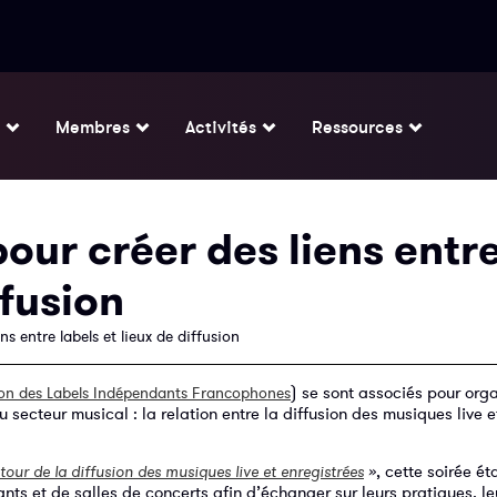
Membres
Activités
Ressources
ur créer des liens entr
ffusion
 entre labels et lieux de diffusion
) se sont associés pour org
on des Labels Indépendants Francophones
ecteur musical : la relation entre la diffusion des musiques live e
»
, cette soirée ét
tour de la diffusion des musiques live et enregistrées
ts et de salles de concerts afin d’échanger sur leurs pratiques, le