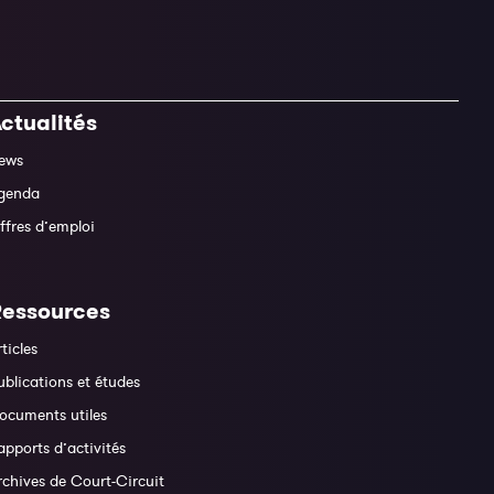
ctualités
ews
genda
ffres d’emploi
Ressources
rticles
ublications et études
ocuments utiles
apports d’activités
rchives de Court-Circuit