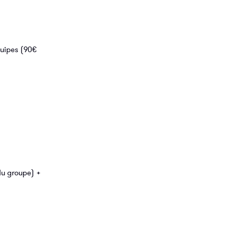
quipes (90€
 du groupe) +