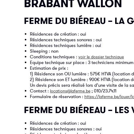
BRABANT WALLON
FERME DU BIÉREAU – LA 
Résidences de création : oui
Résidences techniques sonores : oui
Résidences techniques lumière : oui
Sleeping : non
Conditions techniques :
voir le dossier technique
Equipe technique sur place : 3 techniciens minimum
Estimation de prix :
1) Résidence son OU lumière : 575€ HTVA (location de 
2) Résidence son ET lumière : 900€ HTVA (location de
Un devis précis sera réalisé lors d’une visite de la 
Contact :
; 010/23.74.11
locations@laferme.be
Formulaire de réservation :
https://laferme.be/louer/la
FERME DU BIÉREAU – LES
Résidences de création : oui
Résidences techniques sonores : oui