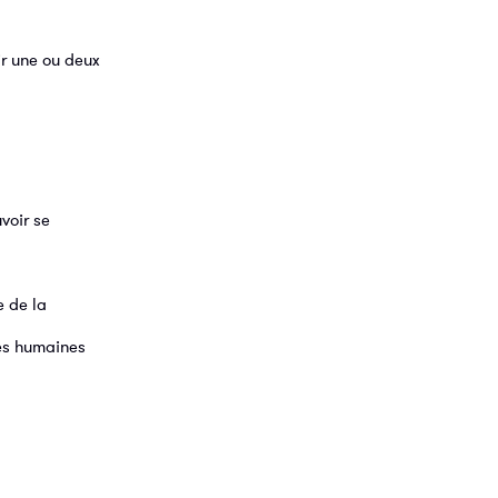
ir une ou deux
voir se
e de la
ces humaines