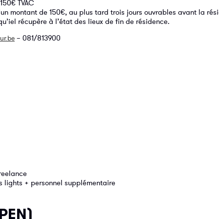
à 150€ TVAC
un montant de 150€, au plus tard trois jours ouvrables avant la rés
el récupère à l’état des lieux de fin de résidence.
– 081/813900
ur.be
freelance
es lights + personnel supplémentaire
PEN)