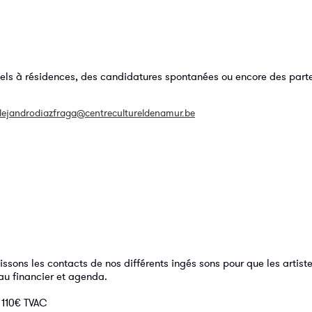
ppels à résidences, des candidatures spontanées ou encore des part
lejandrodiazfraga@centrecultureldenamur.be
ssons les contacts de nos différents ingés sons pour que les artiste
au financier et agenda.
à 110€ TVAC