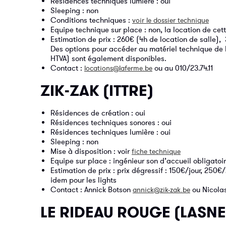
Résidences techniques lumière : oui
Sleeping : non
Conditions techniques :
voir le dossier technique
Equipe technique sur place : non, la location de cett
Estimation de prix : 260€ (4h de location de salle),
Des options pour accéder au matériel technique de l
HTVA) sont également disponibles.
Contact :
ou au 010/23.74.11
locations@laferme.be
ZIK-ZAK (ITTRE)
Résidences de création : oui
Résidences techniques sonores : oui
Résidences techniques lumière : oui
Sleeping : non
Mise à disposition : voir
fiche technique
Equipe sur place : ingénieur son d’accueil obligatoir
Estimation de prix : prix dégressif : 150€/jour, 250€
idem pour les lights
Contact : Annick Botson
ou Nicola
annick@zik-zak.be
LE RIDEAU ROUGE (LASNE