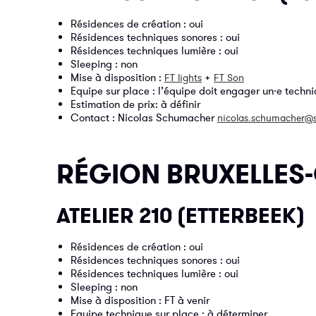
Résidences de création : oui
Résidences techniques sonores : oui
Résidences techniques lumière : oui
Sleeping : non
Mise à disposition :
+
FT lights
FT Son
Equipe sur place : l’équipe doit engager un·e techni
Estimation de prix: à définir
Contact : Nicolas Schumacher
nicolas.schumacher@s
RÉGION BRUXELLES-
ATELIER 210 (ETTERBEEK)
Résidences de création : oui
Résidences techniques sonores : oui
Résidences techniques lumière : oui
Sleeping : non
Mise à disposition : FT à venir
Equipe technique sur place : à déterminer