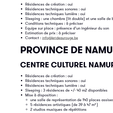
Résidences de création : oui
Résidences techniques sonores : oui
Résidences techniques lumière : oui
Sleeping : une chambre (lit double) et une salle de 
Conditions techniques : à préciser
Equipe sur place : présence d’un ingénieur du son
Estimation de prix : à préciser
Contact :
info@lerideaurouge.be
PROVINCE DE NAM
CENTRE CULTUREL NAMUR
Résidences de création : oui
Résidences techniques sonores : oui
Résidences techniques lumière : oui
Sleeping : 3 résidences de +/- 40 m2 disponibles
Mise à disposition :
une salle de représentation de 140 places assises
5 résidences artistiques (de 39 à 47 m²)
2 studios musiques de répétitions