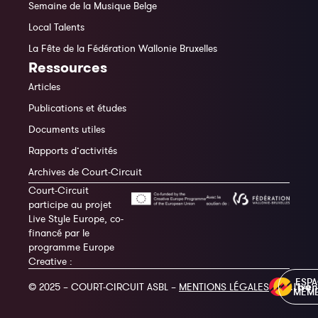
Semaine de la Musique Belge
Local Talents
La Fête de la Fédération Wallonie Bruxelles
Ressources
Articles
Publications et études
Documents utiles
Rapports d’activités
Archives de Court-Circuit
Court-Circuit
participe au projet
Live Style Europe, co-
financé par le
programme Europe
Creative :
ESP
© 2025 – COURT-CIRCUIT ASBL –
MENTIONS LÉGALES
MEM