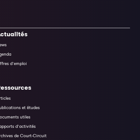
ctualités
ews
genda
ffres d’emploi
Ressources
rticles
ublications et études
ocuments utiles
apports d’activités
rchives de Court-Circuit