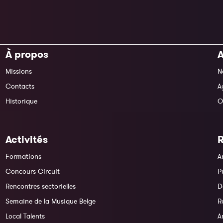
À propos
A
Missions
N
Contacts
A
Historique
O
Activités
Formations
A
Concours Circuit
P
Rencontres sectorielles
D
Semaine de la Musique Belge
R
Local Talents
A